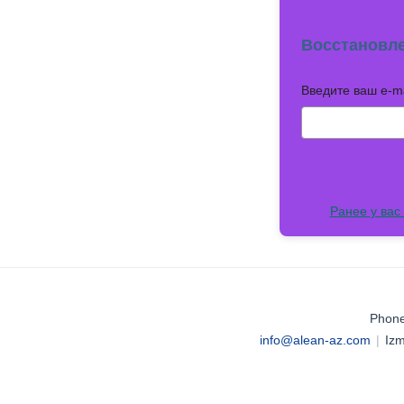
Восстановл
Введите ваш e-ma
Ранее у вас
Phone
info@alean-az.com
|
Izm