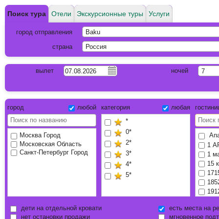
Поиск тура
Отели
Экскурсионные туры
Услуги
город отправления
Baku
страна
Россия
вылет
ночей
7
город
любой
категория
любая
гостин
*
0*
Москва Город
Апа
2*
Московская Область
1 А
Санкт-Петербург Город
3*
1 м
15 
4*
1715
5*
185
191
191
дети на отдельной кровати
есть места на р
191
нет остановки продажи
мгновенное под